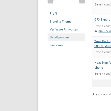
Erstellt von:
Profil
GPX Export
Erstellte Themen
Erstellt von:
Verfasste Antworten
in:
pmGPSLo
Beteiligungen
WaveBackup 
Favoriten
S8500 (Wave
Erstellt von:
Next Step f
phone
Erstellt von:
Ansicht von 4