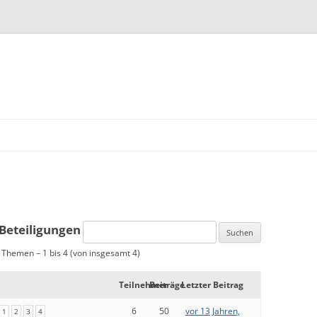
Zum Inhalt springen
eteiligungen
 Themen – 1 bis 4 (von insgesamt 4)
Teilnehmer
Beiträge
Letzter Beitrag
6
50
vor 13 Jahren,
1
2
3
4