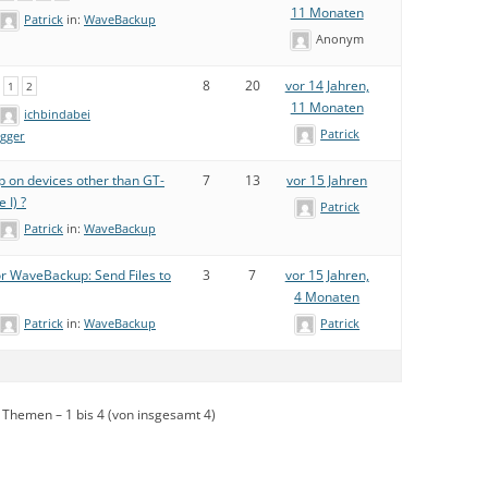
11 Monaten
Patrick
in:
WaveBackup
Anonym
8
20
vor 14 Jahren,
1
2
11 Monaten
ichbindabei
Patrick
gger
on devices other than GT-
7
13
vor 15 Jahren
 I) ?
Patrick
Patrick
in:
WaveBackup
or WaveBackup: Send Files to
3
7
vor 15 Jahren,
4 Monaten
Patrick
in:
WaveBackup
Patrick
 Themen – 1 bis 4 (von insgesamt 4)