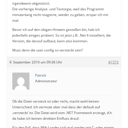
irgendwann abgestürzt.
Die vorherige Analyse- und Testorgie, weil das Programm
minutenlang nicht reagierte, wieder zu geben, erspar ich mir
mal.
Bevor ich auf den obigen Hinweis gestoßen bin, hab ich
jedenfalls einiges probiert. So ist jetzt z.B. .Net 4 installiert; die
Version, die darauf aufbaut, kann also kommen.
Muss denn die user.config so versteckt sein?
9. September 2010 um 09:36 Uhr
#1573
Patrick
Administrator
Ob die Datei versteck ist oder nicht, macht wohl keinen
Unterschied. Ich vermute aber mal dass der default auf
‚versteckt‘ ist. Die Datei wird vom .NET Framework erzeugt, d.h.
da habe ich keinen direkten Einfluss drauf.
Für den Fall, dass WIA-Loader sich mal wieder mit C: oder einem