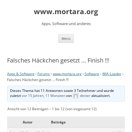
www.mortara.org
Apps, Software und anderes
Zum Inhalt springen
Menü
Falsches Häckchen gesetzt … Finish !!!
Apps & Software
›
Forums
›
www.mortara.org
›
Software
›
WIA-Loader
›
Falsches Häckchen gesetzt … Finish !!!
Dieses Thema hat 11 Antworten sowie 3 Teilnehmer und wurde
zuletzt
vor 15 Jahren, 11 Monaten
von
dester
aktualisiert.
Ansicht von 12 Beiträgen – 1 bis 12 (von insgesamt 12)
Autor
Beiträge