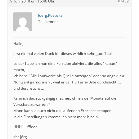
9. Juni 2010 um 15:46 Uhr
#1432
Joerg.Koebcke
Teilnehmer
Hallo,
erst einmal vielen Dank für dieses wirklich sehr gute Tool.
Leider habe ich nun eine Funktion aktiviert, die alles "kaputt"
macht,
ich habe "Alle Laufwerke als Quelle anzeigen" oder so angeklickt.
Nun geht garnix mehr, weil er ca. 1,5 Terra-Byte durchsucht ….
und durchsucht …
Kann ich das rückgängig machen, ohne zwei Monate auf die
Vorschau zu warten ?
Mann kann ja auch nicht die laufenden Prozesse stoppen.
In die Einstellungen komme ich nicht mehr hinein.
HHHiiilllfffeee !!!
der Jörg