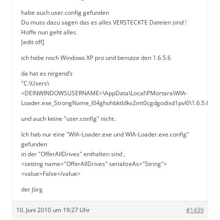
habe auch user.config gefunden
Du muss dazu sagen das es alles VERSTECKTE Dateien sind !
Hoffe nun geht alles
[edit off]
ich habe noch Windows XP pro und benutze den 1.6.5.6
da hat es nirgend’s
"C:\Users\
<DEINWINDOWSUSERNAME>\AppData\Local\PMortara\WIA-
Loader.exe_StrongName_l04ghohbktldkv2mt0cgdgodixd1pvl0\1.6.5.6"
und auch keine "user.config" nicht.
Ich hab nur eine "WIA-Loader.exe und WIA-Loader.exe.config"
gefunden
in der "OfferAllDrives" enthalten sind ,
<setting name="OfferAllDrives" serializeAs="String">
<value>False</value>
der Jörg
10. Juni 2010 um 19:27 Uhr
#1439