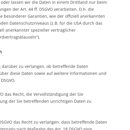
n oder lassen wir die Daten in einem Drittland nur beim
gen der Art. 44 ff. DSGVO verarbeiten. D.h. die
ge besonderer Garantien, wie der offiziell anerkannten
nden Datenschutzniveaus (z.B. für die USA durch das
ell anerkannter spezieller vertraglicher
dvertragsklauseln“).
n
g darüber zu verlangen, ob betreffende Daten
über diese Daten sowie auf weitere Informationen und
5 DSGVO.
O das Recht, die Vervollständigung der Sie
gung der Sie betreffenden unrichtigen Daten zu
DSGVO das Recht zu verlangen, dass betreffende Daten
lternativ nach Maßgabe des Art. 18 DSGVO eine