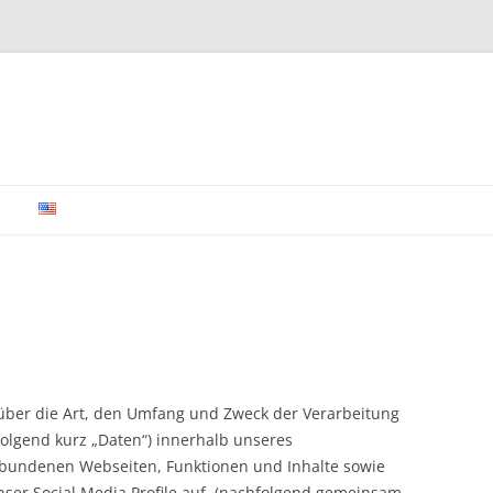
Zum Inhalt springen
 über die Art, den Umfang und Zweck der Verarbeitung
lgend kurz „Daten“) innerhalb unseres
bundenen Webseiten, Funktionen und Inhalte sowie
nser Social Media Profile auf. (nachfolgend gemeinsam